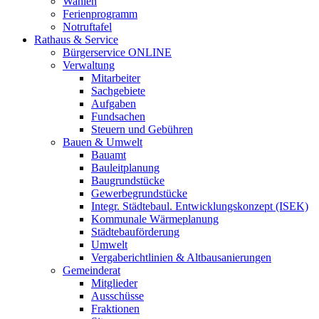
Wahlen
Ferienprogramm
Notruftafel
Rathaus & Service
Bürgerservice ONLINE
Verwaltung
Mitarbeiter
Sachgebiete
Aufgaben
Fundsachen
Steuern und Gebühren
Bauen & Umwelt
Bauamt
Bauleitplanung
Baugrundstücke
Gewerbegrundstücke
Integr. Städtebaul. Entwicklungskonzept (ISEK)
Kommunale Wärmeplanung
Städtebauförderung
Umwelt
Vergaberichtlinien & Altbausanierungen
Gemeinderat
Mitglieder
Ausschüsse
Fraktionen