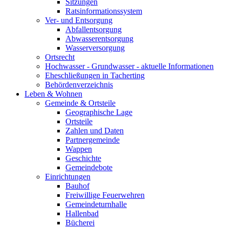
Sitzungen
Ratsinformationssystem
Ver- und Entsorgung
Abfallentsorgung
Abwasserentsorgung
Wasserversorgung
Ortsrecht
Hochwasser - Grundwasser - aktuelle Informationen
Eheschließungen in Tacherting
Behördenverzeichnis
Leben & Wohnen
Gemeinde & Ortsteile
Geographische Lage
Ortsteile
Zahlen und Daten
Partnergemeinde
Wappen
Geschichte
Gemeindebote
Einrichtungen
Bauhof
Freiwillige Feuerwehren
Gemeindeturnhalle
Hallenbad
Bücherei