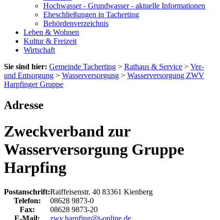
Hochwasser - Grundwasser - aktuelle Informationen
Eheschließungen in Tacherting
Behördenverzeichnis
Leben & Wohnen
Kultur & Freizeit
Wirtschaft
Sie sind hier:
Gemeinde Tacherting
>
Rathaus & Service
>
Ver-
und Entsorgung
>
Wasserversorgung
>
Wasserversorgung ZWV
Harpfinger Gruppe
Adresse
Zweckverband zur
Wasserversorgung Gruppe
Harpfing
Postanschrift:
Raiffeisenstr. 40
83361
Kienberg
Telefon:
08628 9873-0
Fax:
08628 9873-20
E-Mail:
zwv.harpfing@t-online.de