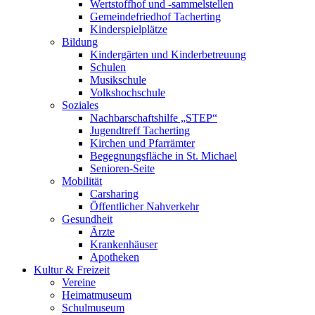
Wertstoffhof und -sammelstellen
Gemeindefriedhof Tacherting
Kinderspielplätze
Bildung
Kindergärten und Kinderbetreuung
Schulen
Musikschule
Volkshochschule
Soziales
Nachbarschaftshilfe „STEP“
Jugendtreff Tacherting
Kirchen und Pfarrämter
Begegnungsfläche in St. Michael
Senioren-Seite
Mobilität
Carsharing
Öffentlicher Nahverkehr
Gesundheit
Ärzte
Krankenhäuser
Apotheken
Kultur & Freizeit
Vereine
Heimatmuseum
Schulmuseum