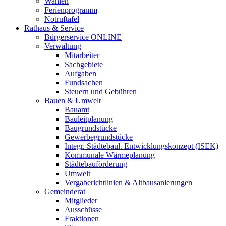
Wahlen
Ferienprogramm
Notruftafel
Rathaus & Service
Bürgerservice ONLINE
Verwaltung
Mitarbeiter
Sachgebiete
Aufgaben
Fundsachen
Steuern und Gebühren
Bauen & Umwelt
Bauamt
Bauleitplanung
Baugrundstücke
Gewerbegrundstücke
Integr. Städtebaul. Entwicklungskonzept (ISEK)
Kommunale Wärmeplanung
Städtebauförderung
Umwelt
Vergaberichtlinien & Altbausanierungen
Gemeinderat
Mitglieder
Ausschüsse
Fraktionen