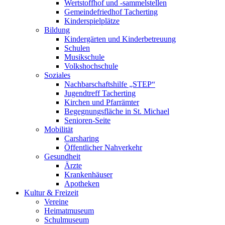
Wertstoffhof und -sammelstellen
Gemeindefriedhof Tacherting
Kinderspielplätze
Bildung
Kindergärten und Kinderbetreuung
Schulen
Musikschule
Volkshochschule
Soziales
Nachbarschaftshilfe „STEP“
Jugendtreff Tacherting
Kirchen und Pfarrämter
Begegnungsfläche in St. Michael
Senioren-Seite
Mobilität
Carsharing
Öffentlicher Nahverkehr
Gesundheit
Ärzte
Krankenhäuser
Apotheken
Kultur & Freizeit
Vereine
Heimatmuseum
Schulmuseum