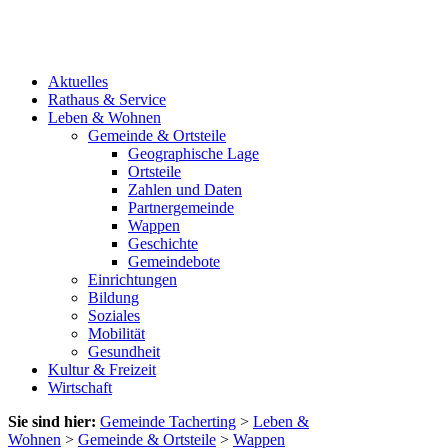
Aktuelles
Rathaus & Service
Leben & Wohnen
Gemeinde & Ortsteile
Geographische Lage
Ortsteile
Zahlen und Daten
Partnergemeinde
Wappen
Geschichte
Gemeindebote
Einrichtungen
Bildung
Soziales
Mobilität
Gesundheit
Kultur & Freizeit
Wirtschaft
Sie sind hier:
Gemeinde Tacherting
>
Leben &
Wohnen
>
Gemeinde & Ortsteile
>
Wappen