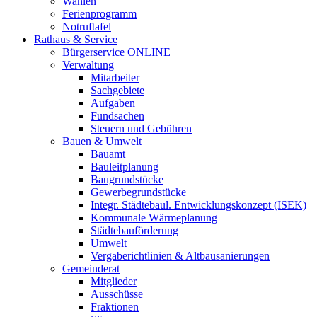
Wahlen
Ferienprogramm
Notruftafel
Rathaus & Service
Bürgerservice ONLINE
Verwaltung
Mitarbeiter
Sachgebiete
Aufgaben
Fundsachen
Steuern und Gebühren
Bauen & Umwelt
Bauamt
Bauleitplanung
Baugrundstücke
Gewerbegrundstücke
Integr. Städtebaul. Entwicklungskonzept (ISEK)
Kommunale Wärmeplanung
Städtebauförderung
Umwelt
Vergaberichtlinien & Altbausanierungen
Gemeinderat
Mitglieder
Ausschüsse
Fraktionen