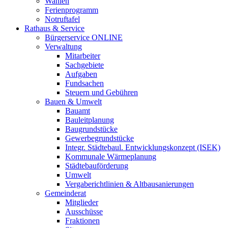
Wahlen
Ferienprogramm
Notruftafel
Rathaus & Service
Bürgerservice ONLINE
Verwaltung
Mitarbeiter
Sachgebiete
Aufgaben
Fundsachen
Steuern und Gebühren
Bauen & Umwelt
Bauamt
Bauleitplanung
Baugrundstücke
Gewerbegrundstücke
Integr. Städtebaul. Entwicklungskonzept (ISEK)
Kommunale Wärmeplanung
Städtebauförderung
Umwelt
Vergaberichtlinien & Altbausanierungen
Gemeinderat
Mitglieder
Ausschüsse
Fraktionen