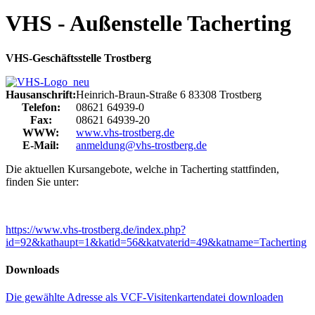
VHS - Außenstelle Tacherting
VHS-Geschäftsstelle Trostberg
Hausanschrift:
Heinrich-Braun-Straße 6
83308
Trostberg
Telefon:
08621 64939-0
Fax:
08621 64939-20
WWW:
www.vhs-trostberg.de
E-Mail:
anmeldung@vhs-trostberg.de
Die aktuellen Kursangebote, welche in Tacherting stattfinden,
finden Sie unter:
https://www.vhs-trostberg.de/index.php?
id=92&kathaupt=1&katid=56&katvaterid=49&katname=Tacherting
Downloads
Die gewählte Adresse als VCF-Visitenkartendatei downloaden