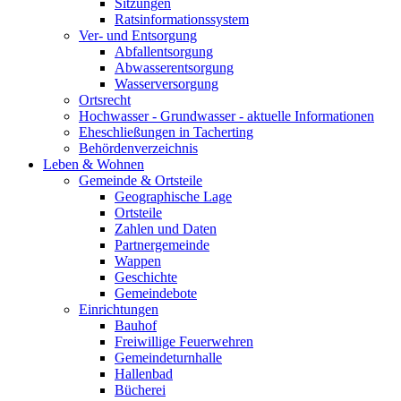
Sitzungen
Ratsinformationssystem
Ver- und Entsorgung
Abfallentsorgung
Abwasserentsorgung
Wasserversorgung
Ortsrecht
Hochwasser - Grundwasser - aktuelle Informationen
Eheschließungen in Tacherting
Behördenverzeichnis
Leben & Wohnen
Gemeinde & Ortsteile
Geographische Lage
Ortsteile
Zahlen und Daten
Partnergemeinde
Wappen
Geschichte
Gemeindebote
Einrichtungen
Bauhof
Freiwillige Feuerwehren
Gemeindeturnhalle
Hallenbad
Bücherei