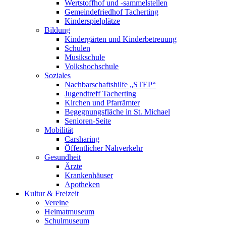
Wertstoffhof und -sammelstellen
Gemeindefriedhof Tacherting
Kinderspielplätze
Bildung
Kindergärten und Kinderbetreuung
Schulen
Musikschule
Volkshochschule
Soziales
Nachbarschaftshilfe „STEP“
Jugendtreff Tacherting
Kirchen und Pfarrämter
Begegnungsfläche in St. Michael
Senioren-Seite
Mobilität
Carsharing
Öffentlicher Nahverkehr
Gesundheit
Ärzte
Krankenhäuser
Apotheken
Kultur & Freizeit
Vereine
Heimatmuseum
Schulmuseum