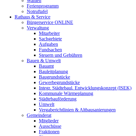
Wahlen
Ferienprogramm
Notruftafel
Rathaus & Service
Bürgerservice ONLINE
Verwaltung
Mitarbeiter
Sachgebiete
Aufgaben
Fundsachen
Steuern und Gebühren
Bauen & Umwelt
Bauamt
Bauleitplanung
Baugrundstücke
Gewerbegrundstücke
Integr. Städtebaul. Entwicklungskonzept (ISEK)
Kommunale Wärmeplanung
Städtebauförderung
Umwelt
Vergaberichtlinien & Altbausanierungen
Gemeinderat
Mitglieder
Ausschüsse
Fraktionen