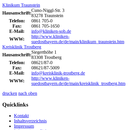
Klinikum Traunstein
Cuno-Niggl-Str. 3
Hausanschrift:
83278 Traunstein
Telefon:
0861 705-0
Fax:
0861 705-1650
E-Mail:
info@kliniken-sob.de
http://www.kliniken-
WWW:
suedostbayern.de/de/main/klinikum_traunstein.htm
Kreisklinik Trostberg
Siegerthöhe 1
Hausanschrift:
83308 Trostberg
Telefon:
08621/87-0
Fax:
08621/87-5009
E-Mail:
info@kreisklinik-trostberg.de
http://www.kliniken-
WWW:
suedostbayern.de/de/main/kreisklinik_trostberg.htm
drucken
nach oben
Quicklinks
Kontakt
Inhaltsverzeichnis
Impressum