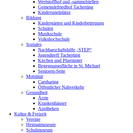
Wertstoffhof und -sammelstellen
Gemeindefriedhof Tacherting
Kinderspielplätze
Bildung
Kindergärten und Kinderbetreuung
Schulen
Musikschule
Volkshochschule
Soziales
Nachbarschaftshilfe „STEP“
Jugendtreff Tacherting
Kirchen und Pfarrämter
Begegnungsfläche in St. Michael
Senioren-Seite
Mobilität
Carsharing
Öffentlicher Nahverkehr
Gesundheit
Ärzte
Krankenhäuser
Apotheken
Kultur & Freizeit
Vereine
Heimatmuseum
Schulmuseum