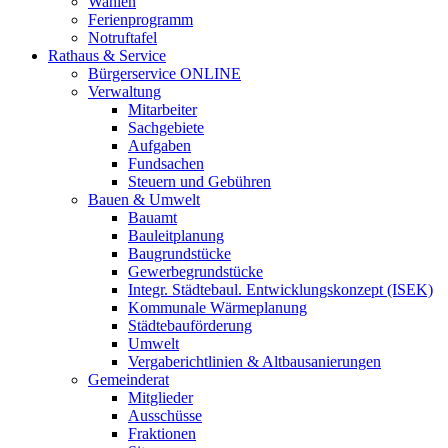
Wahlen
Ferienprogramm
Notruftafel
Rathaus & Service
Bürgerservice ONLINE
Verwaltung
Mitarbeiter
Sachgebiete
Aufgaben
Fundsachen
Steuern und Gebühren
Bauen & Umwelt
Bauamt
Bauleitplanung
Baugrundstücke
Gewerbegrundstücke
Integr. Städtebaul. Entwicklungskonzept (ISEK)
Kommunale Wärmeplanung
Städtebauförderung
Umwelt
Vergaberichtlinien & Altbausanierungen
Gemeinderat
Mitglieder
Ausschüsse
Fraktionen