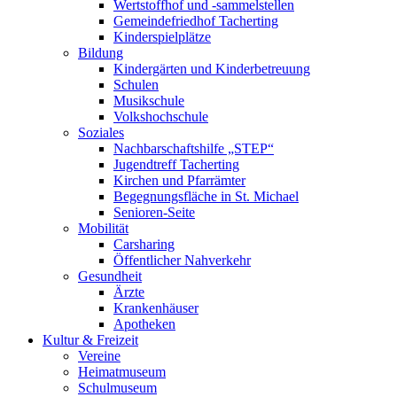
Wertstoffhof und -sammelstellen
Gemeindefriedhof Tacherting
Kinderspielplätze
Bildung
Kindergärten und Kinderbetreuung
Schulen
Musikschule
Volkshochschule
Soziales
Nachbarschaftshilfe „STEP“
Jugendtreff Tacherting
Kirchen und Pfarrämter
Begegnungsfläche in St. Michael
Senioren-Seite
Mobilität
Carsharing
Öffentlicher Nahverkehr
Gesundheit
Ärzte
Krankenhäuser
Apotheken
Kultur & Freizeit
Vereine
Heimatmuseum
Schulmuseum